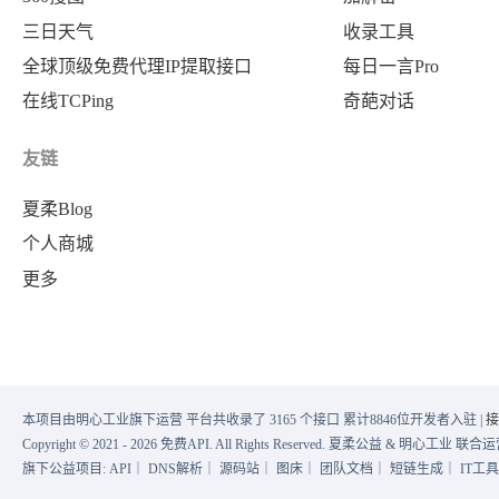
三日天气
收录工具
全球顶级免费代理IP提取接口
每日一言Pro
在线TCPing
奇葩对话
友链
夏柔Blog
个人商城
更多
本项目由明心工业旗下运营 平台共收录了 3165 个接口 累计8846位开发者入驻 |
接
Copyright © 2021 - 2026 免费API. All Rights Reserved. 夏柔公益 & 明心工业 
旗下公益项目:
API
｜
DNS解析
｜
源码站
｜
图床
｜
团队文档
｜
短链生成
｜
IT工