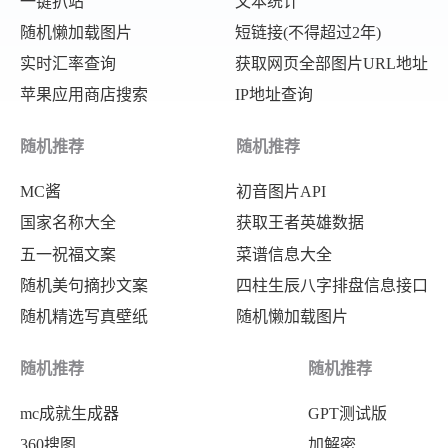
一键扒站
文本统计
随机懒加载图片
短链接(不得超过2年)
实时汇率查询
获取网页全部图片URL地址
苹果应用商店搜索
IP地址查询
随机推荐
随机推荐
MC酱
初音图片API
国家名称大全
获取王者英雄数据
五一祝福文案
菜谱信息大全
随机美句摘抄文案
四柱生辰八字排盘信息接口
随机精选写真壁纸
随机懒加载图片
随机推荐
随机推荐
mc成就生成器
GPT测试版
360搜图
加解密