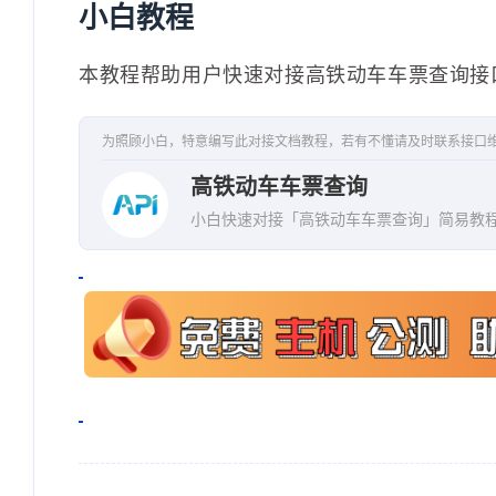
}
,
小白教程
{
"seatname"
:
"商务
本教程帮助用户快速对接高铁动车车票查询接
"bookable"
:
"有车
"seatprice"
:
199
为照顾小白，特意编写此对接文档教程，若有不懂请及时联系接口
"seatinventory"
:
高铁动车车票查询
}
小白快速对接「高铁动车车票查询」简易教
]
}
,
{
"traintype"
:
"高铁"
,
"trainumber"
:
"G9715"
,
"departstation"
:
"广州南"
"arrivestation"
:
"深圳北"