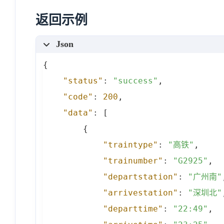
返回示例
Json
{
"status"
:
"success"
,
"code"
:
200
,
"data"
:
[
{
"traintype"
:
"高铁"
,
"trainumber"
:
"G2925"
,
"departstation"
:
"广州南"
"arrivestation"
:
"深圳北"
"departtime"
:
"22:49"
,