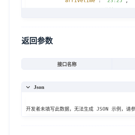
"arrivetime"
:
"23:25"
,
"runtime"
:
"36分钟"
,
"ticket_info"
:
[
{
"seatname"
:
"二等
返回参数
"bookable"
:
"暂无
"seatprice"
:
74.
接口名称
"seatinventory"
:
}
,
Json
{
"seatname"
:
"一等
"bookable"
:
"有车
开发者未填写此数据，无法生成 JSON 示例，请
"seatprice"
:
99.
"seatinventory"
: