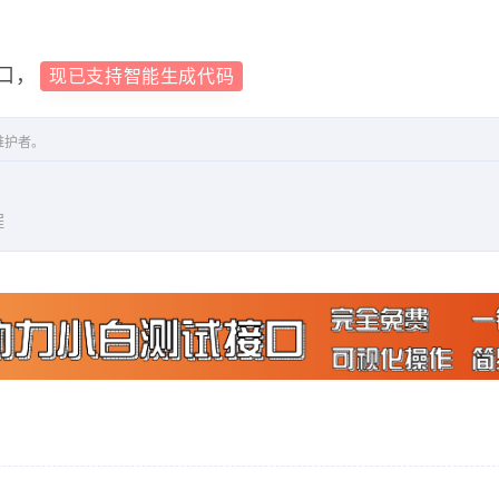
座"
,
口，
现已支持智能生成代码
票"
,
.5
,
维护者。
9
程
,
,