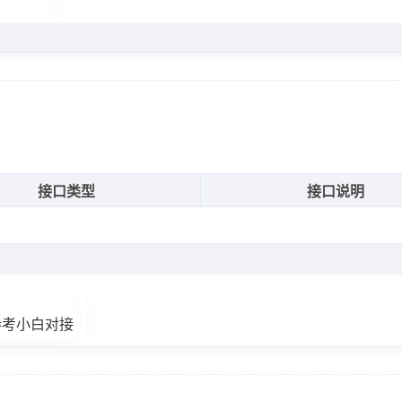
座"
,
车票"
,
5
,
接口类型
接口说明
0
座"
,
票"
,
参考小白对接
5
,
99